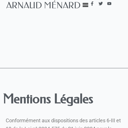
F
T
Y
ARNAUD MÉNARD
Aller
a
w
o
c
i
u
au
e
t
t
b
t
u
contenu
o
e
b
o
r
e
k
-
f
Mentions Légales
Conformément aux dispositions des articles 6-III et