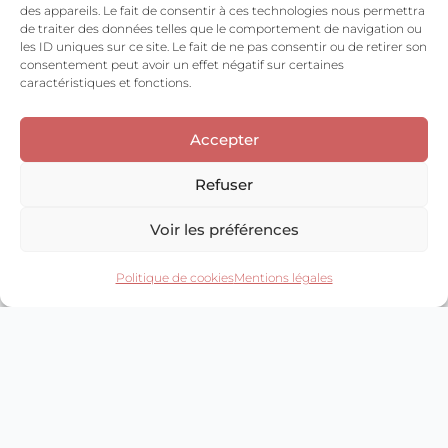
des appareils. Le fait de consentir à ces technologies nous permettra
l’hypothèse du rachat du site
arnaud-menard.com
de traiter des données telles que le comportement de navigation ou
à le proprietaire du site et de ses droits permettrait
les ID uniques sur ce site. Le fait de ne pas consentir ou de retirer son
consentement peut avoir un effet négatif sur certaines
la transmission des dites informations à l’éventuel
caractéristiques et fonctions.
acquéreur qui serait à son tour tenu de la même
obligation de conservation et de modification des
Accepter
données vis à vis de l’utilisateur du site
arnaud-
Refuser
menard.com
. Les bases de données sont
protégées par les dispositions de la loi du 1er juillet
Voir les préférences
1998 transposant la directive 96/9 du 11 mars 1996
relative à la protection juridique des bases de
Politique de cookies
Mentions légales
Open
chaty
données. Les mentions légales ont étés générées
par mentions légales
© Copyright
2023.
AM-admin
Tous droits réservés
Mentions légales