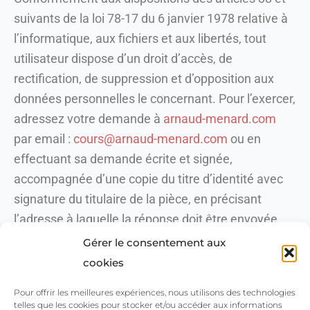
suivants de la loi 78-17 du 6 janvier 1978 relative à
l’informatique, aux fichiers et aux libertés, tout
utilisateur dispose d’un droit d’accès, de
rectification, de suppression et d’opposition aux
données personnelles le concernant. Pour l’exercer,
adressez votre demande à
arnaud-menard.com
par email :
cours@arnaud-menard.com
ou en
effectuant sa demande écrite et signée,
accompagnée d’une copie du titre d’identité avec
signature du titulaire de la pièce, en précisant
l’adresse à laquelle la réponse doit être envoyée.
Aucune information personnelle de l’utilisateur du
Gérer le consentement aux
site
arnaud-menard.com
n’est publiée à l’insu de
cookies
l’utilisateur, échangée, transférée, cédée ou vendue
Pour offrir les meilleures expériences, nous utilisons des technologies
sur un support quelconque à des tiers. Seule
telles que les cookies pour stocker et/ou accéder aux informations